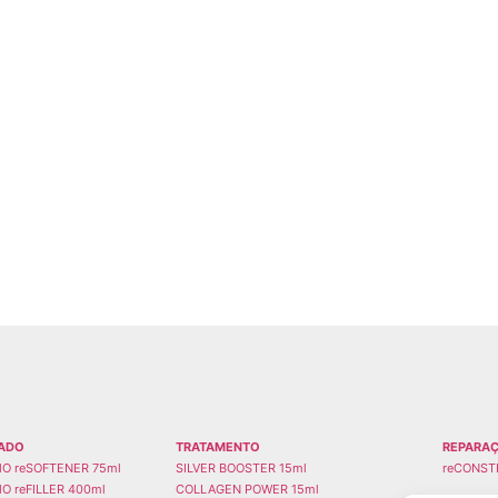
ADO
TRATAMENTO
REPARA
O reSOFTENER 75ml
SILVER BOOSTER 15ml
reCONST
O reFILLER 400ml
COLLAGEN POWER 15ml