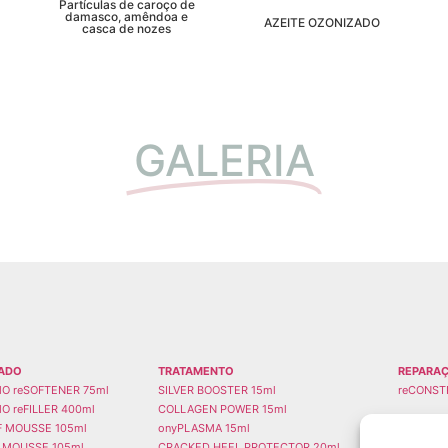
Partículas de caroço de
damasco, amêndoa e
AZEITE OZONIZADO
casca de nozes
GALERIA
ADO
TRATAMENTO
REPARA
O reSOFTENER 75ml
SILVER BOOSTER 15ml
reCONST
O reFILLER 400ml
COLLAGEN POWER 15ml
EF MOUSSE 105ml
onyPLASMA 15ml
 MOUSSE 105ml
CRACKED HEEL PROTECTOR 20ml