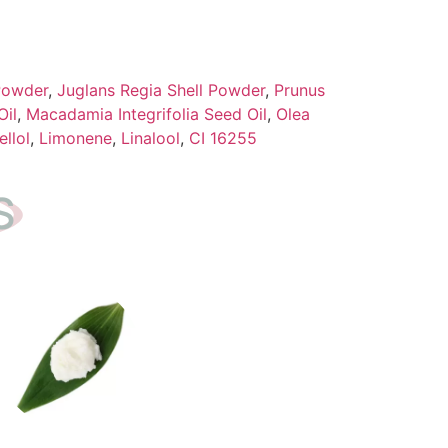
Powder
,
Juglans Regia Shell Powder
,
Prunus
il
,
Macadamia Integrifolia Seed Oil
,
Olea
ellol
,
Limonene
,
Linalool
,
CI 16255
S