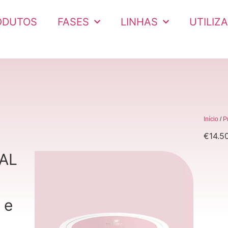
ODUTOS
FASES
LINHAS
UTILIZ
Início
/
P
€
14.5
AL
 e