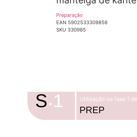
Preparação
EAN 5902533309856
SKU 330985
.
S
1
Utilização na fase 1
PREP