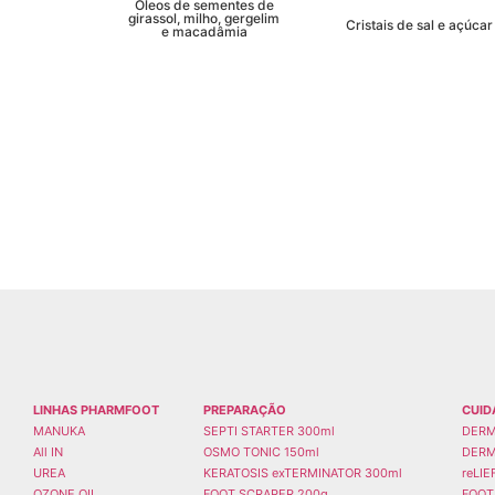
Óleos de sementes de
girassol, milho, gergelim
Cristais de sal e açúcar
e macadâmia
LINHAS PHARMFOOT
PREPARAÇÃO
CUID
MANUKA
SEPTI STARTER 300ml
DERM
All IN
OSMO TONIC 150ml
DERM
UREA
KERATOSIS exTERMINATOR 300ml
reLI
OZONE OIL
FOOT SCRAPER 200g
FOOT