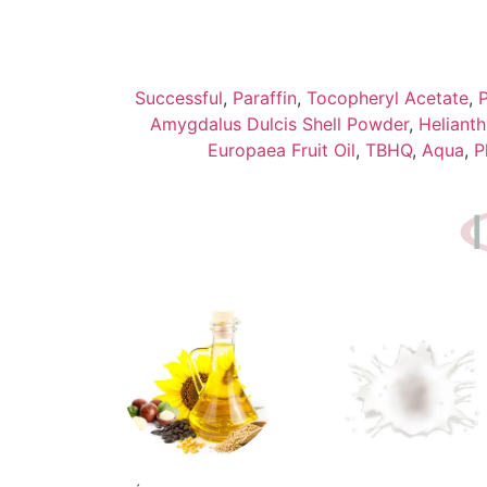
Successful
,
Paraffin
,
Tocopheryl Acetate
,
P
Amygdalus Dulcis Shell Powder
,
Heliant
Europaea Fruit Oil
,
TBHQ
,
Aqua
,
P