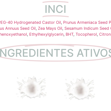
INCI
EG-40 Hydrogenated Castor Oil
,
Prunus Armeniaca Seed 
hus Annuus Seed Oil
,
Zea Mays Oil
,
Sesamum Indicum Seed O
henoxyethanol
,
Ethylhexylglycerin
,
BHT
,
Tocopherol
,
Citron
INGREDIENTES ATIVO