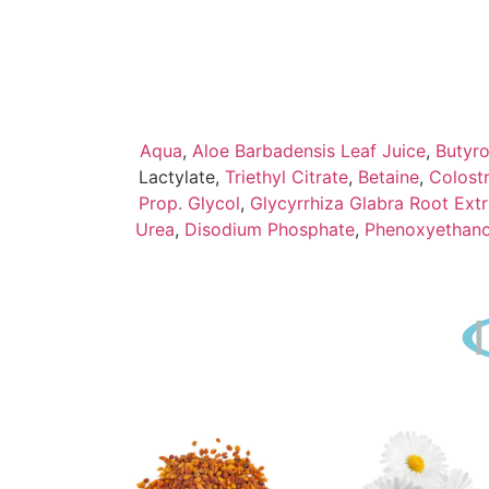
Aqua
,
Aloe Barbadensis Leaf Juice
,
Butyro
Lactylate,
Triethyl Citrate
,
Betaine
,
Colost
Prop. Glycol
,
Glycyrrhiza Glabra Root Extr
Urea
,
Disodium Phosphate
,
Phenoxyethano