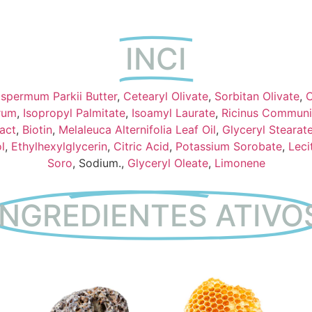
INCI
spermum Parkii Butter
,
Cetearyl Olivate
,
Sorbitan Olivate
,
C
rum
,
Isopropyl Palmitate
,
Isoamyl Laurate
,
Ricinus Communi
act
,
Biotin
,
Melaleuca Alternifolia Leaf Oil
,
Glyceryl Stearate
l
,
Ethylhexylglycerin
,
Citric Acid
,
Potassium Sorobate
,
Leci
Soro
, Sodium.,
Glyceryl Oleate
,
Limonene
INGREDIENTES ATIVO