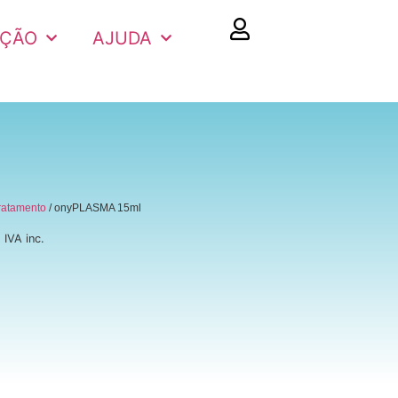
AÇÃO
AJUDA
ratamento
/ onyPLASMA 15ml
5
IVA inc.