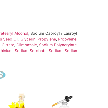
etearyl Alcohol
, Sodium Caproyl / Lauroyl
s Seed Oil
,
Glycerin
,
Propylene
,
Propylene
,
 Citrate
,
Climbazole
,
Sodium Polyacrylate
,
thinium
,
Sodium Sorobate
,
Sodium
,
Sodium
S