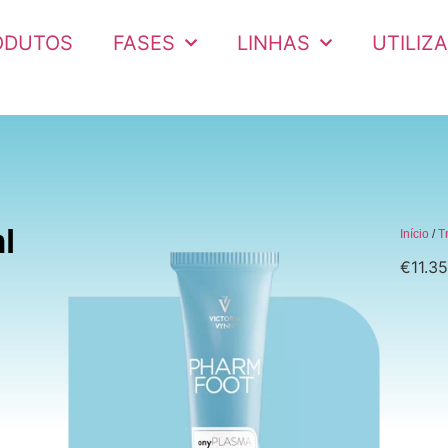
ODUTOS
FASES
LINHAS
UTILIZ
l
Início
/
T
€
11.3