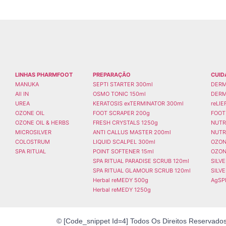
LINHAS PHARMFOOT
PREPARAÇÃO
CUID
MANUKA
SEPTI STARTER 300ml
DERM
All IN
OSMO TONIC 150ml
DERM
UREA
KERATOSIS exTERMINATOR 300ml
reLI
OZONE OIL
FOOT SCRAPER 200g
FOOT
OZONE OIL & HERBS
FRESH CRYSTALS 1250g
NUTR
MICROSILVER
ANTI CALLUS MASTER 200ml
NUTR
COLOSTRUM
LIQUID SCALPEL 300ml
OZON
SPA RITUAL
POINT SOFTENER 15ml
OZON
SPA RITUAL PARADISE SCRUB 120ml
SILV
SPA RITUAL GLAMOUR SCRUB 120ml
SILV
Herbal reMEDY 500g
AgSP
Herbal reMEDY 1250g
© [code_snippet Id=4] Todos Os Direitos Reservado