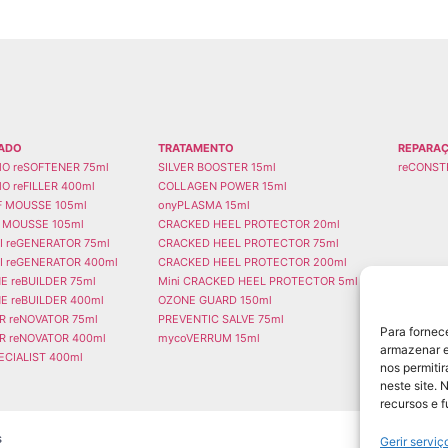
ADO
TRATAMENTO
REPARA
O reSOFTENER 75ml
SILVER BOOSTER 15ml
reCONST
O reFILLER 400ml
COLLAGEN POWER 15ml
EF MOUSSE 105ml
onyPLASMA 15ml
 MOUSSE 105ml
CRACKED HEEL PROTECTOR 20ml
I reGENERATOR 75ml
CRACKED HEEL PROTECTOR 75ml
I reGENERATOR 400ml
CRACKED HEEL PROTECTOR 200ml
E reBUILDER 75ml
Mini CRACKED HEEL PROTECTOR 5ml
E reBUILDER 400ml
OZONE GUARD 150ml
ER reNOVATOR 75ml
PREVENTIC SALVE 75ml
Para fornec
ER reNOVATOR 400ml
mycoVERRUM 15ml
armazenar e
ECIALIST 400ml
nos permiti
neste site. 
recursos e 
s
Gerir serviç