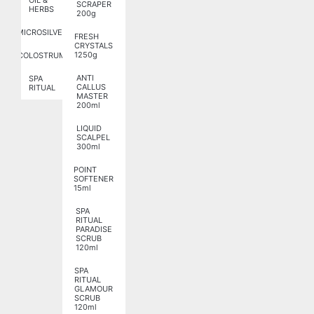
OIL &
SCRAPER
HERBS
200g
MICROSILVER
FRESH
CRYSTALS
1250g
COLOSTRUM
ANTI
SPA
CALLUS
RITUAL
MASTER
200ml
LIQUID
SCALPEL
300ml
POINT
SOFTENER
15ml
SPA
RITUAL
PARADISE
SCRUB
120ml
SPA
RITUAL
GLAMOUR
SCRUB
120ml