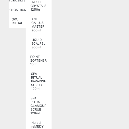
MICROSILVER
FRESH
CRYSTALS
1250g
COLOSTRUM
ANTI
SPA
CALLUS
RITUAL
MASTER
200ml
LIQUID
SCALPEL
300ml
POINT
SOFTENER
15ml
SPA
RITUAL
PARADISE
SCRUB
120ml
SPA
RITUAL
GLAMOUR
SCRUB
120ml
Herbal
reMEDY