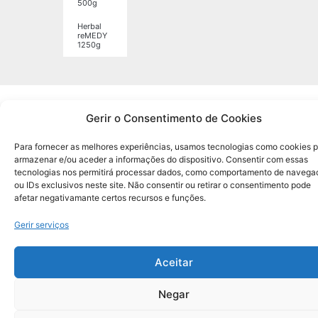
500g
Herbal
reMEDY
1250g
© [code_snippet Id=4] Todos Os Direitos Reservados
Gerir o Consentimento de Cookies
Para fornecer as melhores experiências, usamos tecnologias como cookies 
armazenar e/ou aceder a informações do dispositivo. Consentir com essas
Made with
by SVS.PT​​
tecnologias nos permitirá processar dados, como comportamento de navega
ou IDs exclusivos neste site. Não consentir ou retirar o consentimento pode
afetar negativamante certos recursos e funções.
Gerir serviços
Aceitar
Negar