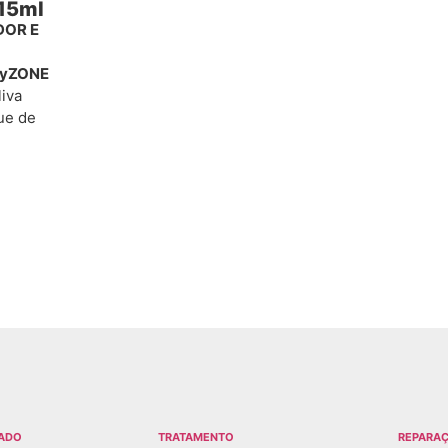
15ml
DOR E
yZONE
liva
ue de
ADO
TRATAMENTO
REPARA