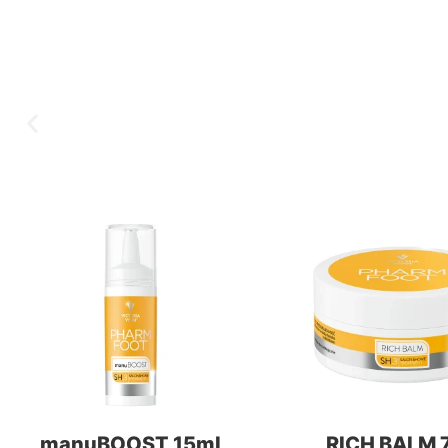
manuBOOST 15ml
RICH BALM 