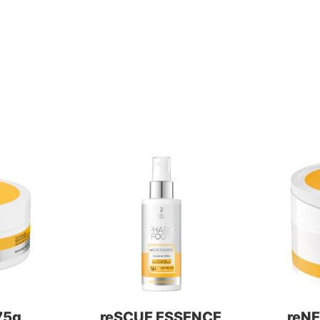
75g
reSCUE ESSENCE
reN