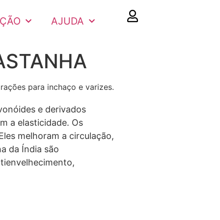
AÇÃO
AJUDA
CASTANHA
ações para inchaço e varizes.
avonóides e derivados
m a elasticidade. Os
 Eles melhoram a circulação,
a da Índia são
ntienvelhecimento,