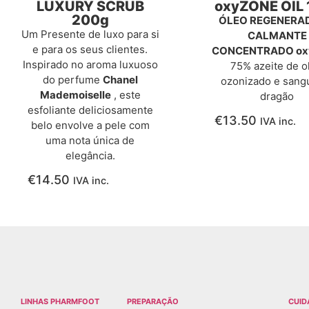
LUXURY SCRUB
oxyZONE OIL 
200g
ÓLEO REGENERA
Um Presente de luxo para si
CALMANTE
e para os seus clientes.
CONCENTRADO ox
Inspirado no aroma luxuoso
75% azeite de o
do perfume
Chanel
ozonizado e sang
Mademoiselle
, este
dragão
esfoliante deliciosamente
€
13.50
IVA inc.
belo envolve a pele com
uma nota única de
elegância.
€
14.50
IVA inc.
LINHAS PHARMFOOT
PREPARAÇÃO
CUID