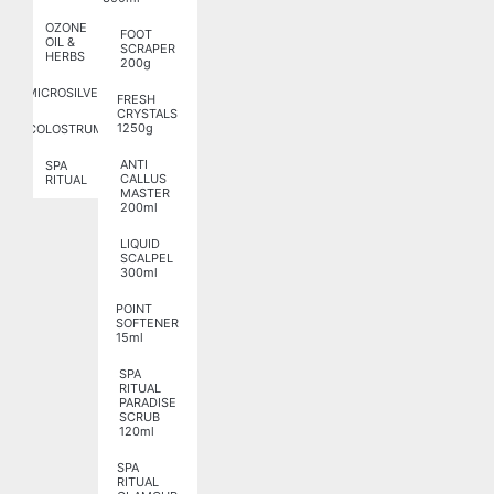
OZONE
FOOT
OIL &
SCRAPER
HERBS
200g
MICROSILVER
FRESH
CRYSTALS
1250g
COLOSTRUM
ANTI
SPA
CALLUS
RITUAL
MASTER
200ml
LIQUID
SCALPEL
300ml
POINT
SOFTENER
15ml
SPA
RITUAL
PARADISE
SCRUB
120ml
SPA
RITUAL