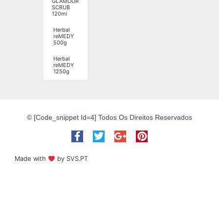
GLAMOUR
SCRUB
120ml
Herbal
reMEDY
500g
Herbal
reMEDY
1250g
© [code_snippet Id=4] Todos Os Direitos Reservados
Made with
by SVS.PT​​