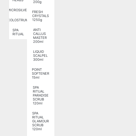
HERBS
200g
MICROSILVER
FRESH
CRYSTALS
1250g
COLOSTRUM
ANTI
SPA
CALLUS
RITUAL
MASTER
200ml
LIQUID
SCALPEL
300ml
POINT
SOFTENER
15ml
SPA
RITUAL
PARADISE
SCRUB
120ml
SPA
RITUAL
GLAMOUR
SCRUB
120ml