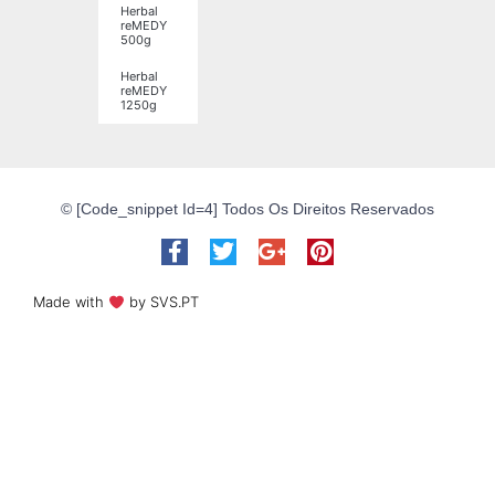
Herbal
reMEDY
500g
Herbal
reMEDY
1250g
© [code_snippet Id=4] Todos Os Direitos Reservados
Made with
by SVS.PT​​